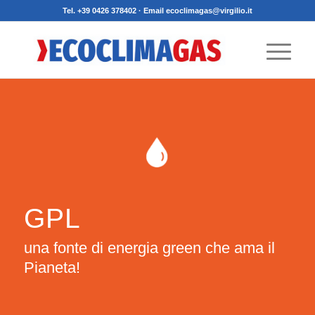
Tel. +39 0426 378402 · Email ecoclimagas@virgilio.it
GPL
una fonte di energia green che ama il
Pianeta!