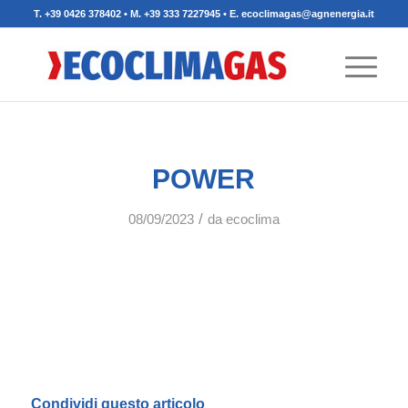
T. +39 0426 378402 • M. +39 333 7227945 • E. ecoclimagas@agnenergia.it
POWER
/
08/09/2023
da
ecoclima
Condividi questo articolo