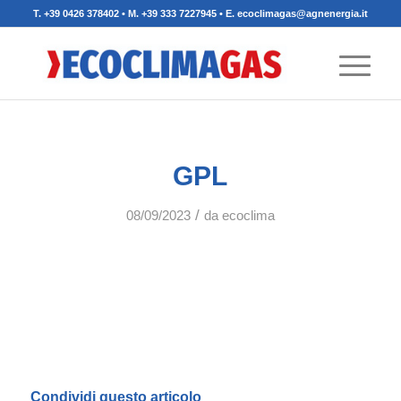
T. +39 0426 378402 • M. +39 333 7227945 • E. ecoclimagas@agnenergia.it
GPL
/
08/09/2023
da
ecoclima
Condividi questo articolo